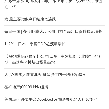
江苏一,家公‘司’成功在A股主板上市，员工仅360人，市值
近百亿！
港;股主要指数今日结束七连跌
每日一词 | 齐<翔>腾达:：公司目前产品出口保持稳定增长
1;.2%！日本二季度GDP超预期增长
【;银河通信赵良毕】公.司点评丨中际旭创 ：业绩符合预
期，高速率光模块出货量高增
人形?机器人赛道真火 概念股年内平均涨超80%
德祥地产(00199.H:K)复牌
美国;最大外卖平台DoorDash发布送餐机器人和智能秤