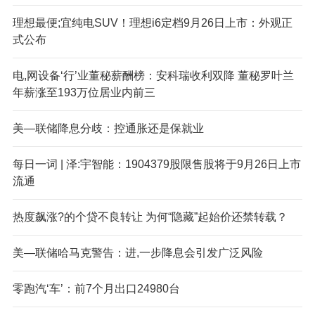
理想最便;宜纯电SUV！理想i6定档9月26日上市：外观正
式公布
电,网设备‘行’业董秘薪酬榜：安科瑞收利双降 董秘罗叶兰
年薪涨至193万位居业内前三
美—联储降息分歧：控通胀还是保就业
每日一词 | 泽:宇智能：1904379股限售股将于9月26日上市
流通
热度飙涨?的个贷不良转让 为何“隐藏”起始价还禁转载？
美—联储哈马克警告：进,一步降息会引发广泛风险
零跑汽‘车’：前7个月出口24980台