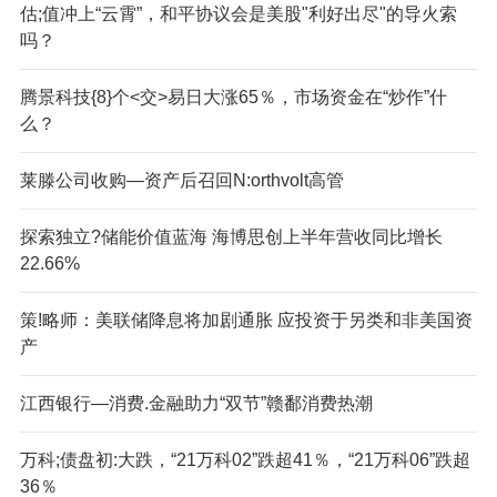
估;值冲上“云霄”，和平协议会是美股"利好出尽"的导火索
吗？
腾景科技{8}个<交>易日大涨65％，市场资金在“炒作”什
么？
莱滕公司收购—资产后召回N:orthvolt高管
探索独立?储能价值蓝海 海博思创上半年营收同比增长
22.66%
策!略师：美联储降息将加剧通胀 应投资于另类和非美国资
产
江西银行—消费.金融助力“双节”赣鄱消费热潮
万科;债盘初:大跌，“21万科02”跌超41％，“21万科06”跌超
36％