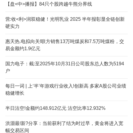
【盘<中>播报】84只个股跨越牛熊分界线
营:收<利>润双稳健！光明乳业 2025 半年报彰显全链创新
硬实力
惠天热.电拟向关!联方销售13万吨煤炭和7.5万吨煤粉，交
易金额约1.9亿元
国力电子：截:至2025年10月31日公司股东总人数为5194
户
每日一词 | 上‘半’年游戏行业收入!创新高 多家A股公司业绩
稳健增长
半日沽空!金额约148.912亿元 沽空比率12.932%
洪灝最!新?分享：当前获利了结为时过早，黄金将进入宽
幅交易区间