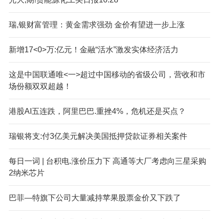
瑞,银财富管理：黄金需求强劲 金价有望进一步上涨
新增17<0>万:亿元！金融“活水”激发实体经济活力
这是中国联通唯<一>超过中国移动的省级公司，营收和市
场份额双双超越！
港股AI五连跌，阿里巴巴.重挫4%，危机还是买点？
瑞银将支:付3亿美元解决美国抵押贷款证券相关案件
每日一词 | 台积电.涨价压力下 高通等大厂考虑向三星采购
2纳米芯片
巴菲—特旗下公司大量减持苹果股票金价又下跌了