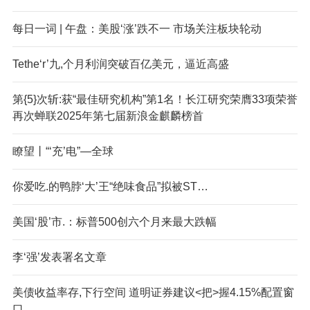
每日一词 | 午盘：美股‘涨’跌不一 市场关注板块轮动
Tethe‘r’九,个月利润突破百亿美元，逼近高盛
第{5}次斩:获“最佳研究机构”第1名！长江研究荣膺33项荣誉
再次蝉联2025年第七届新浪金麒麟榜首
瞭望丨“‘充’电”—全球
你爱吃.的鸭脖‘大’王“绝味食品”拟被ST…
美国‘股’市.：标普500创六个月来最大跌幅
李‘强’发表署名文章
美债收益率存,下行空间 道明证券建议<把>握4.15%配置窗
口