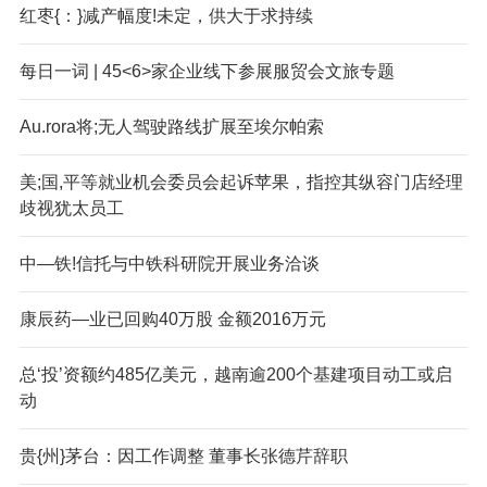
红枣{：}减产幅度!未定，供大于求持续
每日一词 | 45<6>家企业线下参展服贸会文旅专题
Au.rora将;无人驾驶路线扩展至埃尔帕索
美;国,平等就业机会委员会起诉苹果，指控其纵容门店经理
歧视犹太员工
中—铁!信托与中铁科研院开展业务洽谈
康辰药—业已回购40万股 金额2016万元
总‘投’资额约485亿美元，越南逾200个基建项目动工或启
动
贵{州}茅台：因工作调整 董事长张德芹辞职