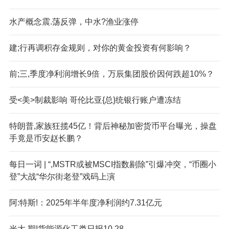
水产概念震.荡反弹，中水?渔业涨停
建;行再调积存金规则，对你的黄金投资有何影响？
前;三,季度净利润增长9倍，万辰集团股价因何跌超10%？
受<美>制裁影响 哥伦比亚{总}统银行账户遭冻结
特朗普,家族狂揽45亿！背后神秘加密货币平台曝光，操盘
手竟是币安赵长鹏？
每日一词 | “,MSTR或被MSCI指数剔除”引爆冲突，“币圈小
登”大战“华尔街老登”戏码上演
阿:特斯!：2025年半年度净利润约7.31亿元
光大,期!货能源化工类日报10.28