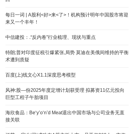
每日一词 | A股利<好>来<了>！机构预计明年中国股市将迎
来又一个丰年！
中信建投：.“反内卷”行业梳理、现状与重点
特朗;普对印度征税引爆紧张,局势 莫迪在美俄间维持的平衡
术遭到质疑
百度{上}线文心X1.1深度思考模型
风神:股—份2025年度定增计划获受理 拟募资11亿元投向
巨型工程子午胎项目
海欣食品：Be‘y’o‘n’d Meat退出中国市场与公司业务无直
接关联