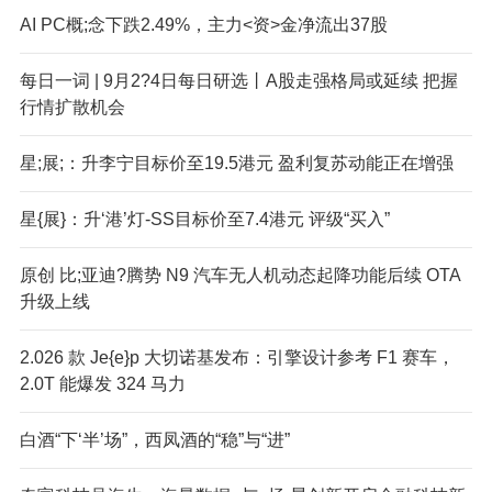
AI PC概;念下跌2.49%，主力<资>金净流出37股
每日一词 | 9月2?4日每日研选丨A股走强格局或延续 把握
行情扩散机会
星;展;：升李宁目标价至19.5港元 盈利复苏动能正在增强
星{展}：升‘港’灯-SS目标价至7.4港元 评级“买入”
原创 比;亚迪?腾势 N9 汽车无人机动态起降功能后续 OTA
升级上线
2.026 款 Je{e}p 大切诺基发布：引擎设计参考 F1 赛车，
2.0T 能爆发 324 马力
白酒“下‘半’场”，西凤酒的“稳”与“进”