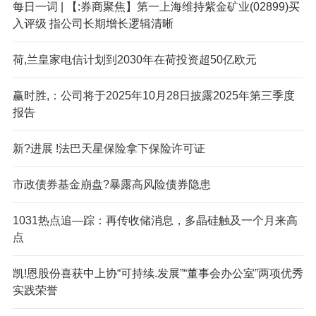
每日一词 | 【:券商聚焦】第一上海维持紫金矿业(02899)买
入评级 指公司长期增长逻辑清晰
荷,兰皇家电信计划到2030年在荷投资超50亿欧元
赢时胜,：公司将于2025年10月28日披露2025年第三季度
报告
新?进展 !法巴天星保险拿下保险许可证
市政债券基金崩盘?暴露高风险债券隐患
1031热点追—踪：再传收储消息，多晶硅触及一个月来高
点
凯!恩股份喜获中上协“可持续.发展”“董事会办公室”两项优秀
实践荣誉