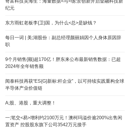
奇富科技吴海生：海量数据<与>场:景创新开启金融科技新
纪元
东方雨虹老板李{卫}国，为什么<总>是缺钱？
每日一词 | 美;湖股份：副总经理颜丽娟因个人身体原因辞
职
9个月销售{额}超170亿！胖东来公布最新销售数据：已超
2024年全年销售额
闻泰科技再获“ES{G}新标:杆企业”，以可持续实践重构全球
半导体产业价值链
A;股、港股，重大调整！
一;笔交<易>增利约2100万元！澳柯玛溢价逾200%出售闲
置资产 控股股东旗下公司3542万元接手