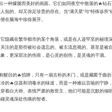
勒出一种朦胧而美好的画面。它们如同夜空中散落的🔥钻石
知的、却又弥足珍贵的存在。当“满天星”与“特殊诊所”
事便在脑海中徐徐展开。
，它隐藏在繁华都市的某个角落，或是在人迹罕至的秘境
》关注的是那些被社会遗忘的、被主流忽视的、甚至是被
表象，更深层次的伤痕，是心灵的创伤，是灵魂的干涸。
没有醒目的🔥招牌，只有一扇古朴的木门，或是藏匿于曲折
冷的🔥仪器和消毒水的味道，而是一种难以言喻的宁静
是穿着白大褂、表情严肃的救世主，他们可能是沉默的倾
触碰灵魂深处伤痛的智者。