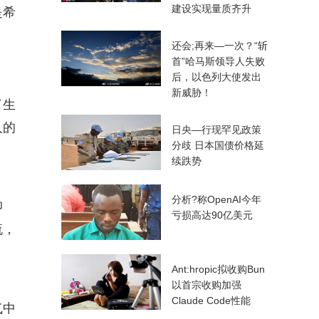
建设实现量质齐升
是希
还会;再来—一次？“斩
首”哈马斯领导人失败
后，以色列大使发出
新威胁！
了生
人的
日央—行现罕见政策
分歧 日本国债价格延
续跌势
分析?称OpenAI今年
抑
亏损高达90亿美元
流，
Ant:hropic拟收购Bun
以首宗收购加强
Claude Code性能
气中