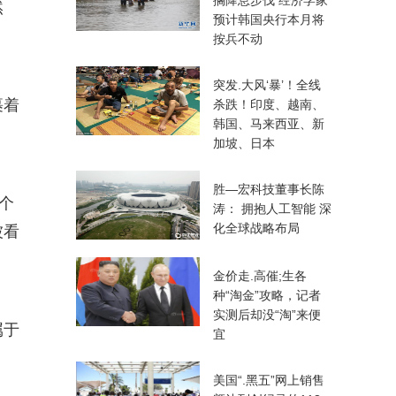
搁降息步伐 经济学家
然
预计韩国央行本月将
按兵不动
突发.大风‘暴’！全线
裹着
杀跌！印度、越南、
韩国、马来西亚、新
加坡、日本
胜—宏科技董事长陈
个
涛： 拥抱人工智能 深
化全球战略布局
被看
金价走.高催;生各
种“淘金”攻略，记者
实测后却没“淘”来便
属于
宜
美国“.黑五”网上销售