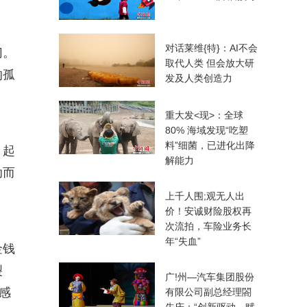
对话莱维{特}：AI不会
切。
取代人类 但会放大研
的孤
发及人类创造力
重大发<现>：全球
80% 海域发现“吃塑
料”细菌，已进化出降
。起
解能力
助而
上千人围;观无人出
价！安诚财险股权再
次流拍，车险业务长
年“失血”
金钱
裂
广!州—汽车集团股份
感
有限公司副总经理閤