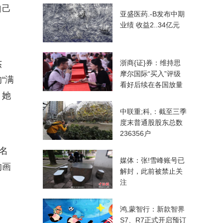
自己
亚盛医药.-B发布中期
业绩 收益2..34亿元
杰
浙商{证}券：维持思
摩尔国际“买入”评级
“满
看好后续在各国放量
，她
中联重;科,：截至三季
度末普通股股东总数
236356户
名
媒体：张!雪峰账号已
的画
解封，此前被禁止关
。
注
鸿,蒙智行：新款智界
S7、R7正式开启预订