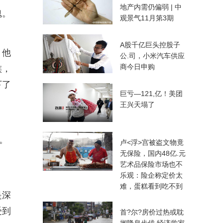
地产内需仍偏弱 | 中
魂。
观景气11月第3期
A股千亿巨头控股子
；他
公.司，小米汽车供应
商今日申购
族，
下了
巨亏—121,亿！美团
王兴天塌了
。
卢<浮>宫被盗文物竟
无保险，国内48亿.元
艺术品保险市场也不
乐观：险企称定价太
难，蛋糕看到吃不到
是深
受到
首?尔?房价过热或耽