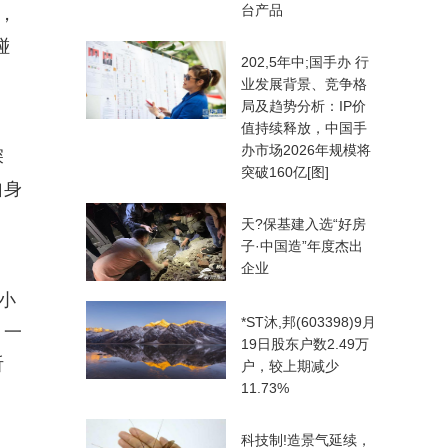
台产品
，
碰
202,5年中;国手办 行
业发展背景、竞争格
局及趋势分析：IP价
值持续释放，中国手
办市场2026年规模将
深
突破160亿[图]
自身
天?保基建入选“好房
子·中国造”年度杰出
企业
小
*ST沐,邦(603398)9月
，一
19日股东户数2.49万
听
户，较上期减少
11.73%
科技制!造景气延续，