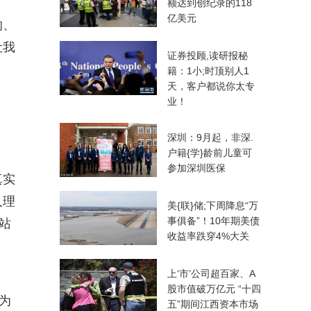
额达到创纪录的118
亿美元
的、
让我
证券投顾,读研报秘
籍：1小;时顶别人1
天，客户都说你太专
业！
深圳：9月起，非深.
户籍{学}龄前儿童可
参加深圳医保
真实
人理
美{联}储;下周降息“万
事俱备”！10年期美债
站
收益率跌穿4%大关
上‘市’公司超百家、A
股市值破万亿元 “十四
为
五”期间江西资本市场